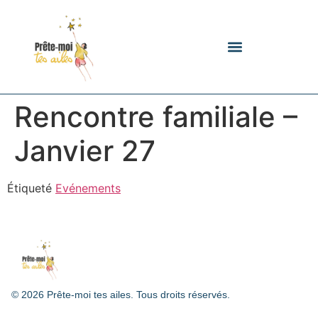
contenu
principal
Lieu ressource Respire !
Nos actions
Team building
Nous rejoindre
Rencontre familiale –
Janvier 27
Étiqueté
Evénements
© 2026 Prête-moi tes ailes. Tous droits réservés.